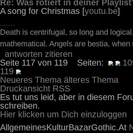
Re: Was rotiert in deiner Playlist
A song for Christmas [
youtu.be
]
Death is centrifugal, so long and logic
mathematical. Angels are bestia, when m
antworten
zitieren
Seite 117 von 119 Seiten:
10
119
Neueres Thema
älteres Thema
Druckansicht
RSS
Es tut uns leid, aber in diesem For
schreiben.
Hier klicken um Dich einzuloggen
Allgemeines
Kultur
Bazar
Gothic.At
N