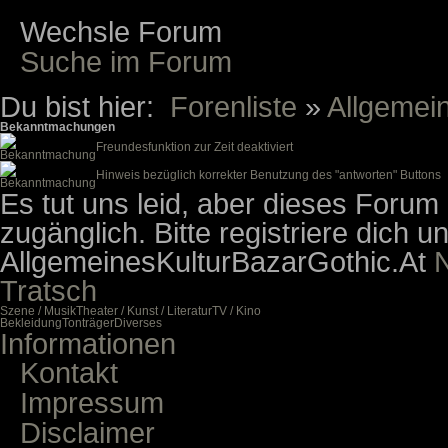
Wechsle Forum
Suche im Forum
Du bist hier:
Forenliste
»
Allgemei
Bekanntmachungen
Freundesfunktion zur Zeit deaktiviert
Hinweis bezüglich korrekter Benutzung des "antworten" Buttons
Es tut uns leid, aber dieses Forum i
zugänglich. Bitte registriere dich 
Allgemeines
Kultur
Bazar
Gothic.At
N
Tratsch
Szene / Musik
Theater / Kunst / Literatur
TV / Kino
Bekleidung
Tonträger
Diverses
Informationen
Kontakt
Impressum
Disclaimer