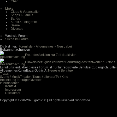
Chat
Links
Clubs & Veranstalter
Shops & Labels
Bands
Kunst & Fotografie
Szene
Diverses
Wechsle Forum
Suche im Forum
Du bist hier:
Forenliste
»
Allgemeines
»
Neu dabei
Bekanntmachungen
Freundesfunktion zur Zeit deaktiviert
Hinweis bezüglich korrekter Benutzung des "antworten" Buttons
Es tut uns leid, aber dieses Forum ist nur für registrierte Benutzer zugänglich. Bitt
Allgemeines
Kultur
Bazar
Gothic.At
Neueste Beiträge
Tratsch
Szene / Musik
Theater / Kunst / Literatur
TV / Kino
Bekleidung
Tonträger
Diverses
Informationen
Kontakt
Impressum
Disclaimer
Copyright © 1998-2026 gothic.at | all rights reserved. worldwide.