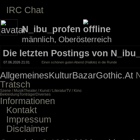
IRC Chat
N_ibu_profen
männlich, Oberösterreich
Die letzten Postings von N_ibu
07.06.2026 21:01
Einen schönen guten Abend (Hallolo) in die Runde
Allgemeines
Kultur
Bazar
Gothic.At
N
Tratsch
Szene / Musik
Theater / Kunst / Literatur
TV / Kino
Bekleidung
Tonträger
Diverses
Informationen
Kontakt
Impressum
Disclaimer